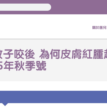
關於匯兒
子咬後 為何皮膚紅腫起
25年秋季號