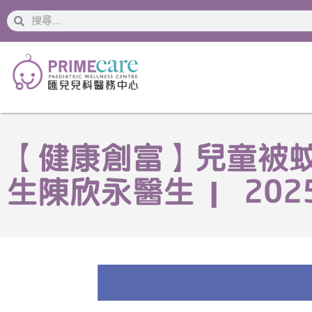
搜
搜
索
索
【健康創富】兒童被蚊
生陳欣永醫生 | 20