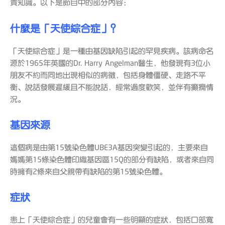
貴知識。以下是節目中的部分內容：
什麼是「天使綜合症」？
「天使綜合症」是一種由基因缺陷引起的罕見疾病。該病命名
源於1965年英國的Dr. Harry Angelman醫生，他發現有3位小
朋友不約而同地出現相似的病徵，包括身體僵硬、走路不平
衡、說話發展遲緩且不能說話，經常過度歡笑，並伴有癲癇情
況。
基因來源
這個病是由第15號染色體UBE3A基因突變引起的，主要來自
媽媽第15條染色體印織基因區15Q的部分有缺陷，或者來自同
時擁有2條來自父親帶有缺陷的第15號染色體。
症狀
患上「天使綜合症」的兒童會有一些明顯的症狀，包括口部寬