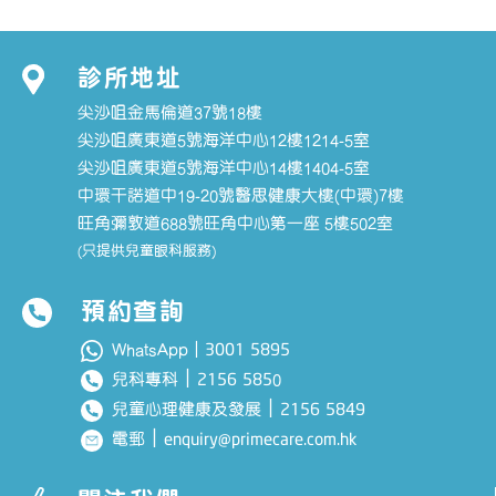
診所地址
尖沙咀金馬倫道37號18樓
尖沙咀廣東道5號海洋中心12樓1214-5室
尖沙咀廣東道5號海洋中心14樓1404-5室
中環干諾道中19-20號醫思健康大樓(中環)7樓
旺角彌敦道688號旺角中心第一座 5樓502室
(只提供兒童眼科服務)
預約查詢
3001 5895
WhatsApp｜
｜
2156 585
兒科專科
0
｜
2156 5849
兒童心理健康及發展
｜
enquiry@primecare.com.hk
電郵