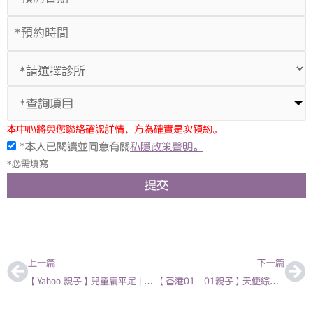
*查詢項目
本中心將與您聯絡確認詳情，方為確實是次預約。
*本人已閱讀並同意有關
私隱政策聲明。
*必需填寫
提交
上一頁
下
上一篇
下一篇
【Yahoo 親子】兒童扁平足 | 大部分扁平足隨發育改善 5種情況下要求醫 | 兒科專科醫生徐傑醫生 | 2024-04-04
【香港01．01親子】天使綜合症 | 8大天使綜合症症狀/患病率/黃金治療期 | 兒科專科醫生陳欣永醫生 | 2024-06-18