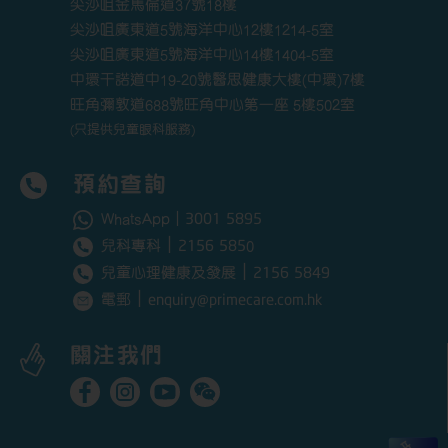
尖沙咀金馬倫道37號18樓
尖沙咀廣東道5號海洋中心12樓1214-5室
尖沙咀廣東道5號海洋中心14樓1404-5室
中環干諾道中19-20號醫思健康大樓(中環)7樓
旺角彌敦道688號旺角中心第一座 5樓502室
(只提供兒童眼科服務)
預約查詢
3001 5895
WhatsApp｜
｜
2156 585
兒科專科
0
｜
2156 5849
兒童心理健康及發展
｜
enquiry@primecare.com.hk
電郵
關注我們