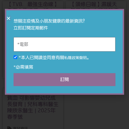
【TVB．最強生命線】
【頭條日報】濕暖天
身高主靠遺傳 矮小
氣易感染 人類偏肺病
症要打激素 | 兒科專科
毒 | 兒科專科醫生陳欣
想關注疫情及小朋友健康的最新資訊？
醫生徐梓筠醫生 | 13-
永醫生 | 2025-05-08
立即訂閱定期郵件
05-2025
育兒資訊
陳欣永醫生
兒科疾病
08/05/2025
徐梓筠醫生
23/05/2025
*本人已閱讀並同意有關
。
私隱政策聲明
閱讀更多 »
*必需填寫
閱讀更多 »
訂閱
【仁心解碼】缺鐵性
貧血 可影響嬰幼兒成
長發育 | 兒科專科醫生
陳欣永醫生 | 2025年
春季號
育兒資訊