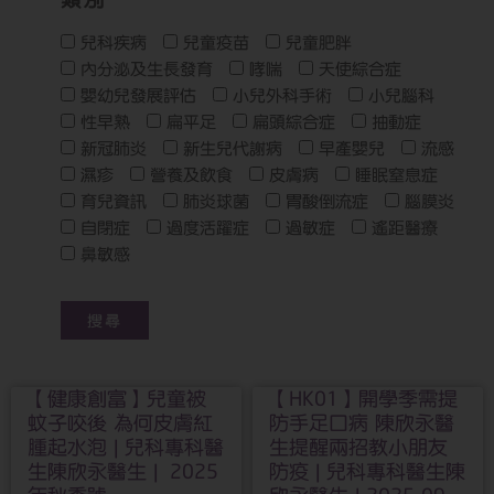
兒科疾病
兒童疫苗
兒童肥胖
內分泌及生長發育
哮喘
天使綜合症
嬰幼兒發展評估
小兒外科手術
小兒腦科
性早熟
扁平足
扁頭綜合症
抽動症
新冠肺炎
新生兒代謝病
早產嬰兒
流感
濕疹
營養及飲食
皮膚病
睡眠窒息症
育兒資訊
肺炎球菌
胃酸倒流症
腦膜炎
自閉症
過度活躍症
過敏症
遙距醫療
鼻敏感
【健康創富】兒童被
【HK01】開學季需提
蚊子咬後 為何皮膚紅
防手足口病 陳欣永醫
腫起水泡 | 兒科專科醫
生提醒兩招教小朋友
生陳欣永醫生 | 2025
防疫 | 兒科專科醫生陳