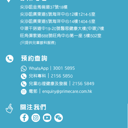
尖沙咀金馬倫道37號18樓
尖沙咀廣東道5號海洋中心12樓1214-5室
尖沙咀廣東道5號海洋中心14樓1404-5室
中環干諾道中19-20號醫思健康大樓(中環)7樓
旺角彌敦道688號旺角中心第一座 5樓502室
(只提供兒童眼科服務)
預約查詢
3001 5895
WhatsApp｜
｜
2156 585
兒科專科
0
｜
2156 5849
兒童心理健康及發展
｜
enquiry@primecare.com.hk
電郵
關注我們