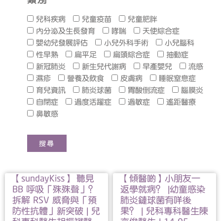
兒科疾病
兒童疫苗
兒童肥胖
內分泌及生長發育
哮喘
天使綜合症
嬰幼兒發展評估
小兒外科手術
小兒腦科
性早熟
扁平足
扁頭綜合症
抽動症
新冠肺炎
新生兒代謝病
早產嬰兒
流感
濕疹
營養及飲食
皮膚病
睡眠窒息症
育兒資訊
肺炎球菌
胃酸倒流症
腦膜炎
自閉症
過度活躍症
過敏症
遙距醫療
鼻敏感
【sundayKiss】 聽見
【傾醫啲】小朋友一
BB 呼吸「殊殊聲」？
返學就病？ |幼童感染
拆解 RSV 威脅與「預
肺炎鏈球菌有咩後
防性抗體」新突破 | 兒
果？ | 兒科專科醫生陳