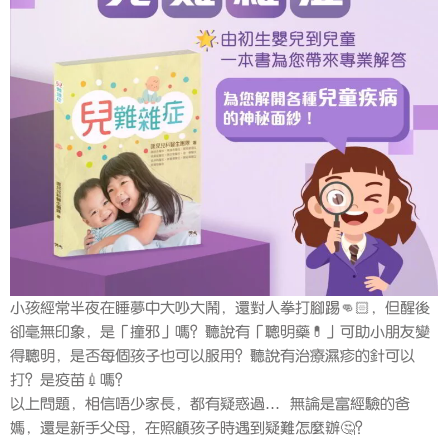
小孩經常半夜在睡夢中大吵大鬧，還對人拳打腳踢👊🏻，但醒後
卻毫無印象，是「撞邪」嗎？聽說有「聰明藥💊」可助小朋友變
得聰明，是否每個孩子也可以服用？聽說有治療濕疹的針可以
打？是疫苗💉嗎？
以上問題，相信唔少家長，都有疑惑過… 無論是富經驗的爸
媽，還是新手父母，在照顧孩子時遇到疑難怎麼辦🤔️？