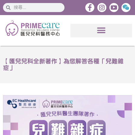
搜
搜
索
索
【匯兒兒科全新著作】為您解答各種「兒難雜
症」