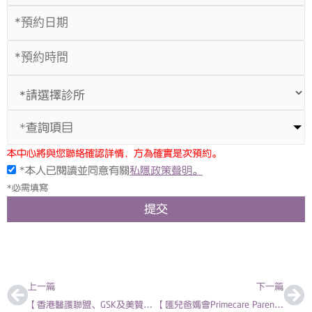
*查詢項目
本中心將與您聯絡確認詳情，方為確實是次預約。
*本人已閱讀並同意有關
私隱政策聲明。
*必需填寫
提交
上一頁
下
上一篇
下一篇
【香港醫護聯盟、GSK及美贊臣- 「媽寶健康大全」產前講座】許漢琳醫生 – 嬰幼兒嚴重傳染病及疫苗
【匯兒爸媽會Primecare Parents Club】WhatsApp 社群正式推出！