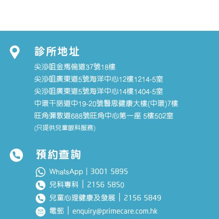
診所地址
尖沙咀金馬倫道37號18樓
尖沙咀廣東道5號海洋中心12樓1214-5室
尖沙咀廣東道5號海洋中心14樓1404-5室
中環干諾道中19-20號醫思健康大樓(中環)7樓
旺角彌敦道688號旺角中心第一座 5樓502室
(只提供兒童眼科服務)
預約查詢
3001 5895
WhatsApp｜
｜
2156 585
兒科專科
0
｜
2156 5849
兒童心理健康及發展
｜
enquiry@primecare.com.hk
電郵