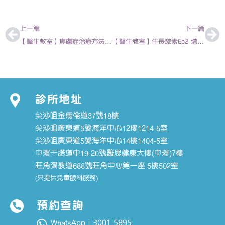
上一頁
下
上一篇
下一篇
【醫生教室】焦慮症治療方法 | 蔡穎怡 – 精神科專科醫生
【醫生教室】生長激素Ep2 增高藥真的存在嗎? | 徐梓筠 – 兒科專科醫生
診所地址
尖沙咀金馬倫道37號18樓
尖沙咀廣東道5號海洋中心12樓1214-5室
尖沙咀廣東道5號海洋中心14樓1404-5室
中環干諾道中19-20號醫思健康大樓(中環)7樓
旺角彌敦道688號旺角中心第一座 5樓502室
(只提供兒童眼科服務)
預約查詢
3001 5895
WhatsApp｜