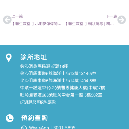
上一頁
下
上一篇
下一篇
【醫生教室 】小朋友怎樣的體溫是發燒呢 | 陳強杰 – 兒科專科醫生
【醫生教室 】輪狀病毒 | 胡振斌 – 兒科專科醫生
診所地址
尖沙咀金馬倫道37號18樓
尖沙咀廣東道5號海洋中心12樓1214-5室
尖沙咀廣東道5號海洋中心14樓1404-5室
中環干諾道中19-20號醫思健康大樓(中環)7樓
旺角彌敦道688號旺角中心第一座 5樓502室
(只提供兒童眼科服務)
預約查詢
3001 5895
WhatsApp｜