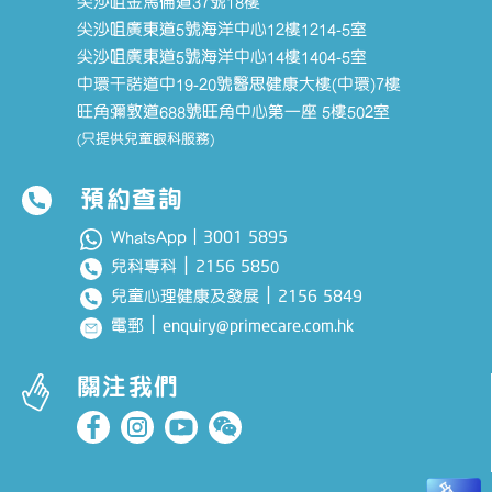
尖沙咀金馬倫道37號18樓
尖沙咀廣東道5號海洋中心12樓1214-5室
尖沙咀廣東道5號海洋中心14樓1404-5室
中環干諾道中19-20號醫思健康大樓(中環)7樓
旺角彌敦道688號旺角中心第一座 5樓502室
(只提供兒童眼科服務)
預約查詢
3001 5895
WhatsApp｜
｜
2156 585
兒科專科
0
｜
2156 5849
兒童心理健康及發展
｜
enquiry@primecare.com.hk
電郵
關注我們