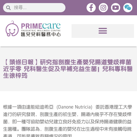
搜
搜
索
索
【頭條日報】研究指剖腹生產嬰兒腸道雙歧桿菌
近乎零 兒科醫生促及早補充益生菌| 兒科專科醫
生徐梓筠
根據一項由達能紐迪希亞 (Danone Nutricia) 委託香港理工大學
進行的研究發現，剖腹生產的初生嬰，腸道內幾乎不存在雙歧桿
菌，即一種可協助嬰幼兒建立良好免疫力以及保持腸道健康的益
生菌種。團隊認為，剖腹生產的嬰兒在出生過程中未有接觸母親
產道，可能是導致有關情況的原因。