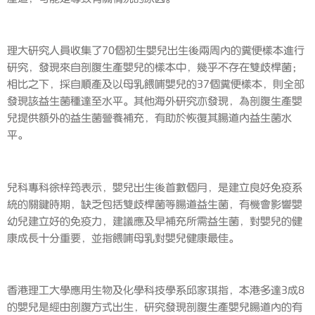
理大研究人員收集了70個初生嬰兒出生後兩周內的糞便樣本進行
研究，發現來自剖腹生產嬰兒的樣本中，幾乎不存在雙歧桿菌；
相比之下，採自順產及以母乳餵哺嬰兒的37個糞便樣本，則全部
發現該益生菌種達至水平。其他海外研究亦發現，為剖腹生產嬰
兒提供額外的益生菌營養補充，有助於恢復其腸道內益生菌水
平。
兒科專科徐梓筠表示，嬰兒出生後首數個月，是建立良好免疫系
統的關鍵時期，缺乏包括雙歧桿菌等腸道益生菌，有機會影響嬰
幼兒建立好的免疫力，建議應及早補充所需益生菌，對嬰兒的健
康成長十分重要，並指餵哺母乳對嬰兒健康最佳。
香港理工大學應用生物及化學科技學系邱家琪指，本港多達3成8
的嬰兒是經由剖腹方式出生，研究發現剖腹生產嬰兒腸道內的有