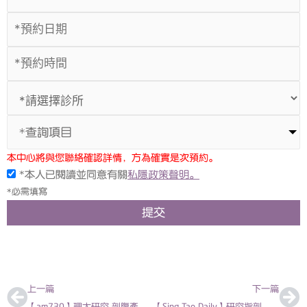
*查詢項目
本中心將與您聯絡確認詳情，方為確實是次預約。
*本人已閱讀並同意有關
私隱政策聲明。
*必需填寫
提交
上一頁
下
上一篇
下一篇
【am730】理大研究 剖腹產嬰腸道益生菌較少 易患食物過敏或濕疹| 兒科專科醫生徐梓筠
【Sing Tao Daily】研究指剖腹生產嬰兒腸道雙歧桿菌近乎零 兒科醫生徐梓筠促及早補充益生菌