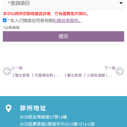
*查詢項目
本中心將與您聯絡確認詳情，方為確實是次預約。
*本人已閱讀並同意有關
私隱政策聲明。
*必需填寫
提交
上一頁
下
上一篇
下一篇
【醫生教室 】兒童傳染病 | 胡振斌 – 兒科專科醫生
【醫生教室 】小朋友過敏 | 陳亦俊 – 兒科專科醫生
診所地址
尖沙咀金馬倫道37號18樓
尖沙咀廣東道5號海洋中心12樓1214-5室