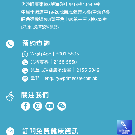
尖沙咀廣東道5號海洋中心14樓1404-5室
中環干諾道中19-20號醫思健康大樓(中環)7樓
旺角彌敦道688號旺角中心第一座 5樓502室
(只提供兒童眼科服務)
預約查詢
3001 5895
WhatsApp｜
｜
2156 585
兒科專科
0
｜
2156 5849
兒童心理健康及發展
｜
enquiry@primecare.com.hk
電郵
關注我們
訂閱免費健康資訊